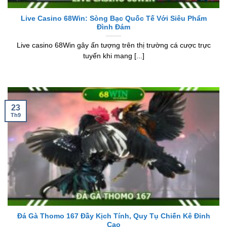
Live Casino 68Win: Sòng Bạc Quốc Tế Với Siêu Phẩm
Đình Đám
Live casino 68Win gây ấn tượng trên thị trường cá cược trực
tuyến khi mang [...]
23
Th9
Đá Gà Thomo 167 Đầy Kịch Tính, Quy Tụ Chiến Kê Đỉnh
Cao