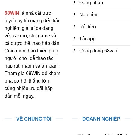
Đăng nhập
68WIN
là nhà cái trực
Nạp tiền
tuyến uy tín mang đến trải
Rút tiền
nghiệm giải trí đa dạng
với casino, slot game và
Tải app
cá cược thể thao hấp dẫn.
Cộng đồng 68win
Giao diện thân thiện giúp
người chơi dễ thao tác,
nạp rút nhanh và an toàn.
Tham gia 68WIN để khám
phá cơ hội thắng lớn
cùng nhiều ưu đãi hấp
dẫn mỗi ngày.
VỀ CHÚNG TÔI
DOANH NGHIỆP