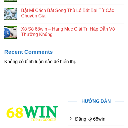
Bật Mí Cách Bắt Song Thủ Lô Bất Bại Từ Các
Chuyên Gia
Xổ Số 68win – Hạng Mục Giải Trí Hấp Dẫn Với
Thưởng Khủng
Recent Comments
Không có bình luận nào để hiển thị.
HƯỚNG DẪN
Đăng ký 68win