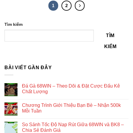
1
2
Tìm kiếm
TÌM
KIẾM
BÀI VIẾT GẦN ĐÂY
Đá Gà 68WIN – Theo Dõi & Đặt Cược Đấu Kê
Chất Lượng
Chương Trình Giới Thiệu Bạn Bè – Nhận 500k
Mỗi Tuần
So Sánh Tốc Độ Nạp Rút Giữa 68WIN và BK8 –
Chia Sẻ Đánh Giá