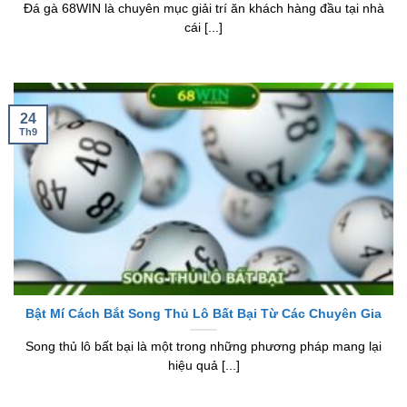
Đá gà 68WIN là chuyên mục giải trí ăn khách hàng đầu tại nhà
cái [...]
24
Th9
Bật Mí Cách Bắt Song Thủ Lô Bất Bại Từ Các Chuyên Gia
Song thủ lô bất bại là một trong những phương pháp mang lại
hiệu quả [...]