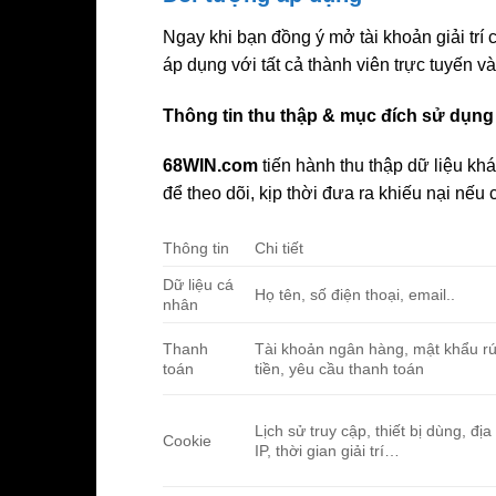
Ngay khi bạn đồng ý mở tài khoản giải tr
áp dụng với tất cả thành viên trực tuyến v
Thông tin thu thập & mục đích sử dụng
68WIN.com
tiến hành thu thập dữ liệu k
để theo dõi, kịp thời đưa ra khiếu nại nếu 
Thông tin
Chi tiết
Dữ liệu cá
Họ tên, số điện thoại, email..
nhân
Thanh
Tài khoản ngân hàng, mật khẩu rú
toán
tiền, yêu cầu thanh toán
Lịch sử truy cập, thiết bị dùng, địa
Cookie
IP, thời gian giải trí…