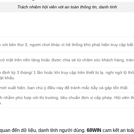
Trách nhiệm hội viên với an toàn thông tin, danh tính
k với bên thư 3, người chơi khác vì hệ thống khó phát hiện truy cập bấ
t có mặt trên nền tảng hoặc được chia sẻ từ chăm sóc khách hàng, trán
định kỳ 3 tháng/ 1 lần hoặc khi truy cập trên thiết bị lạ, nghi ngờ lộ t
ật khẩu.
 mới xuất hiện, bạn chú ý điều này để tránh mắc bẫy và gặp tổn thất.
nh nhằm phù hợp với thị trường, tiêu chuẩn đơn vị cấp phép. Hội viên 
p.
 quan đến dữ liệu, danh tính người dùng.
68WIN
cam kết an toà