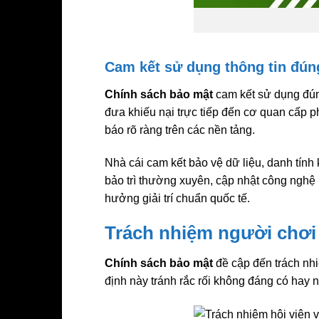
Cam kết sử dụng thông tin đún
Chính sách bảo mật
cam kết sử dụng đúng
đưa khiếu nại trực tiếp đến cơ quan cấp 
báo rõ ràng trên các nền tảng.
Nhà cái cam kết bảo vệ dữ liệu, danh tính
bảo trì thường xuyên, cập nhật công nghệ m
hưởng giải trí chuẩn quốc tế.
Trách nhiệm người chơi v
Chính sách bảo mật
đề cập đến trách nhi
định này tránh rắc rối không đáng có hay nh