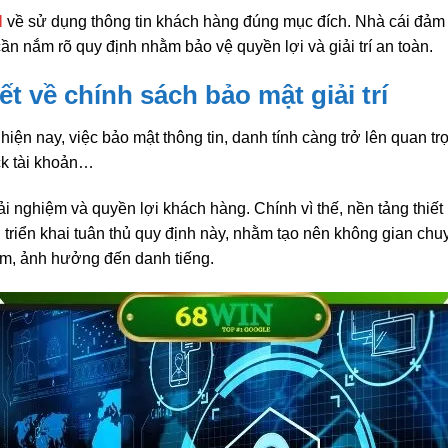
N
về sử dụng thông tin khách hàng đúng mục đích. Nhà cái đảm 
cần nắm rõ quy định nhằm bảo vệ quyền lợi và giải trí an toàn.
ết về chính sách bảo mật giải trí
iện nay, việc bảo mật thông tin, danh tính càng trở lên quan t
ck tài khoản…
rải nghiệm và quyền lợi khách hàng. Chính vì thế, nền tảng thiết
h triển khai tuân thủ quy định này, nhằm tạo nên không gian chu
hạm, ảnh hưởng đến danh tiếng.