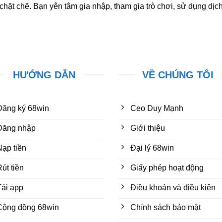
chặt chẽ. Bạn yên tâm gia nhập, tham gia trò chơi, sử dụng dịc
HƯỚNG DẪN
VỀ CHÚNG TÔI
Đăng ký 68win
Ceo Duy Mạnh
Đăng nhập
Giới thiệu
Nạp tiền
Đại lý 68win
út tiền
Giấy phép hoạt động
Tải app
Điều khoản và điều kiện
Cộng đồng 68win
Chính sách bảo mật