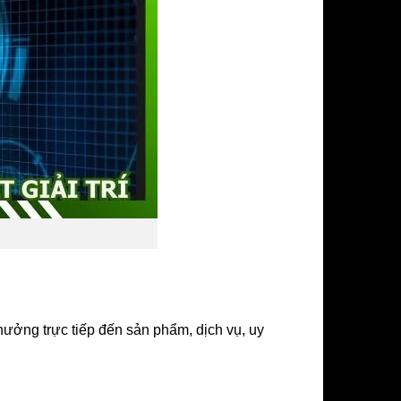
hưởng trực tiếp đến sản phẩm, dịch vụ, uy