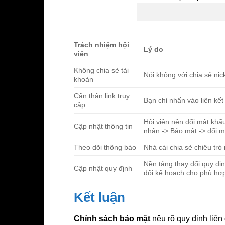
Trách nhiệm hội
Lý do
viên
Không chia sẻ tài
Nói không với chia sẻ nic
khoản
Cẩn thận link truy
Bạn chỉ nhấn vào liên kế
cập
Hội viên nên đổi mật khẩu 
Cập nhật thông tin
nhân -> Bảo mật -> đổi m
Theo dõi thông báo
Nhà cái chia sẻ chiêu trò
Nền tảng thay đổi quy đị
Cập nhật quy định
đổi kế hoạch cho phù hợ
Kết luận
Chính sách bảo mật
nêu rõ quy định liên