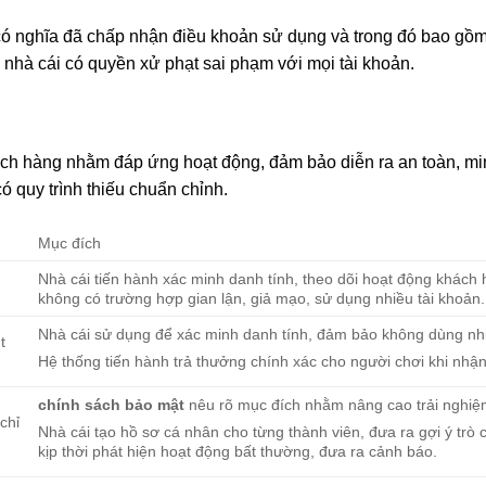
í có nghĩa đã chấp nhận điều khoản sử dụng và trong đó bao gồ
à nhà cái có quyền xử phạt sai phạm với mọi tài khoản.
hách hàng nhằm đáp ứng hoạt động, đảm bảo diễn ra an toàn, m
có quy trình thiếu chuẩn chỉnh.
Mục đích
Nhà cái tiến hành xác minh danh tính, theo dõi hoạt động khách
không có trường hợp gian lận, giả mạo, sử dụng nhiều tài khoản.
Nhà cái sử dụng để xác minh danh tính, đảm bảo không dùng nhi
t
Hệ thống tiến hành trả thưởng chính xác cho người chơi khi nhận
chính sách bảo mật
nêu rõ mục đích nhằm nâng cao trải nghiệm
 chỉ
Nhà cái tạo hồ sơ cá nhân cho từng thành viên, đưa ra gợi ý trò 
kịp thời phát hiện hoạt động bất thường, đưa ra cảnh báo.