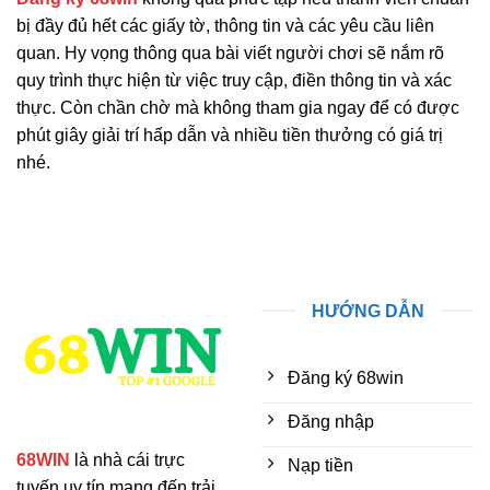
bị đầy đủ hết các giấy tờ, thông tin và các yêu cầu liên
quan. Hy vọng thông qua bài viết người chơi sẽ nắm rõ
quy trình thực hiện từ việc truy cập, điền thông tin và xác
thực. Còn chần chờ mà không tham gia ngay để có được
phút giây giải trí hấp dẫn và nhiều tiền thưởng có giá trị
nhé.
HƯỚNG DẪN
Đăng ký 68win
Đăng nhập
68WIN
là nhà cái trực
Nạp tiền
tuyến uy tín mang đến trải