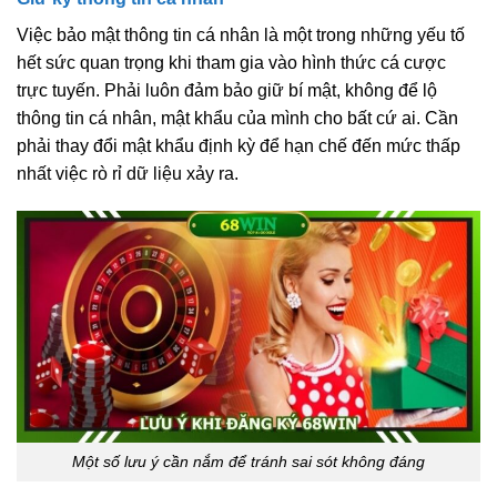
Việc bảo mật thông tin cá nhân là một trong những yếu tố
hết sức quan trọng khi tham gia vào hình thức cá cược
trực tuyến. Phải luôn đảm bảo giữ bí mật, không để lộ
thông tin cá nhân, mật khẩu của mình cho bất cứ ai. Cần
phải thay đổi mật khẩu định kỳ để hạn chế đến mức thấp
nhất việc rò rỉ dữ liệu xảy ra.
Một số lưu ý cần nắm để tránh sai sót không đáng