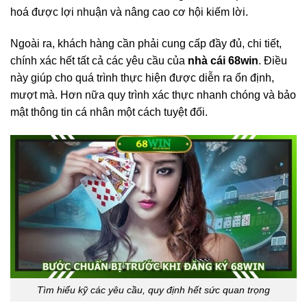
hoá được lợi nhuận và nâng cao cơ hội kiếm lời.
Ngoài ra, khách hàng cần phải cung cấp đầy đủ, chi tiết,
chính xác hết tất cả các yêu cầu của
nhà cái 68win
. Điều
này giúp cho quá trình thực hiện được diễn ra ổn định,
mượt mà. Hơn nữa quy trình xác thực nhanh chóng và bảo
mật thông tin cá nhân một cách tuyệt đối.
Tìm hiểu kỹ các yêu cầu, quy định hết sức quan trọng