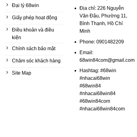
Đại lý 68win
Địa chỉ: 226 Nguyễn
Văn Đậu, Phường 11,
Giấy phép hoạt động
Bình Thạnh, Hồ Chí
Điều khoản và điều
Minh
kiện
Phone: 0901482209
Chính sách bảo mật
Email:
68win84com@gmail.com
Chăm sóc khách hàng
Hashtag: #68win
Site Map
#nhacai68win
#68win84
#nhacai68win84
#68win84com
#nhacai68win84com