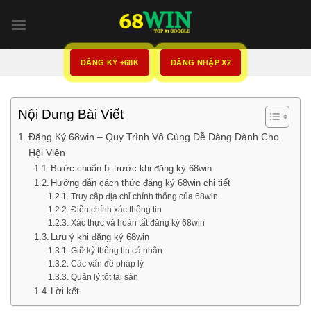
Bỏ
qua
nội
dung
ĐĂNG KÝ +68K
ĐĂNG NHẬP X2
Nội Dung Bài Viết
Đăng Ký 68win – Quy Trình Vô Cùng Dễ Dàng Dành Cho
Hội Viên
Bước chuẩn bị trước khi đăng ký 68win
Hướng dẫn cách thức đăng ký 68win chi tiết
Truy cập địa chỉ chính thống của 68win
Điền chính xác thông tin
Xác thực và hoàn tất đăng ký 68win
Lưu ý khi đăng ký 68win
Giữ kỹ thông tin cá nhân
Các vấn đề pháp lý
Quản lý tốt tài sản
Lời kết