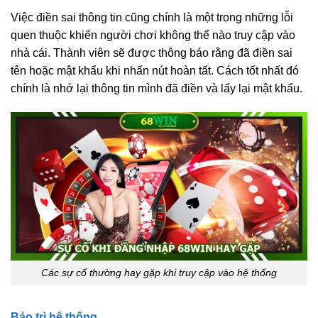
Việc điền sai thông tin cũng chính là một trong những lỗi
quen thuộc khiến người chơi không thể nào truy cập vào
nhà cái. Thành viên sẽ được thông báo rằng đã điền sai
tên hoặc mật khẩu khi nhấn nút hoàn tất. Cách tốt nhất đó
chính là nhớ lại thông tin mình đã điền và lấy lại mật khẩu.
Các sự cố thường hay gặp khi truy cập vào hệ thống
Bảo trì hệ thống