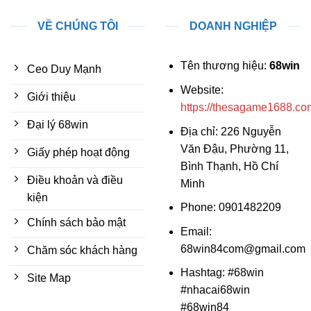
VỀ CHÚNG TÔI
DOANH NGHIỆP
Tên thương hiệu:
68win
Ceo Duy Mạnh
Website:
Giới thiệu
https://thesagame1688.co
Đại lý 68win
Địa chỉ: 226 Nguyễn
Văn Đậu, Phường 11,
Giấy phép hoạt động
Bình Thạnh, Hồ Chí
Điều khoản và điều
Minh
kiện
Phone: 0901482209
Chính sách bảo mật
Email:
68win84com@gmail.com
Chăm sóc khách hàng
Hashtag: #68win
Site Map
#nhacai68win
#68win84