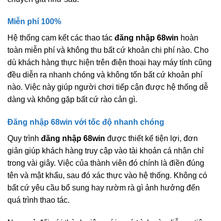
Miễn phí 100%
Hệ thống cam kết các thao tác
đăng nhập 68win
hoàn
toàn miễn phí và không thu bất cứ khoản chi phí nào. Cho
dù khách hàng thực hiện trên điện thoại hay máy tính cũng
đều diễn ra nhanh chóng và không tốn bất cứ khoản phí
nào. Việc này giúp người chơi tiếp cận được hệ thống dễ
dàng và không gặp bất cứ rào cản gì.
Đăng nhập 68win với tốc độ nhanh chóng
Quy trình
đăng nhập 68win
được thiết kế tiện lợi, đơn
giản giúp khách hàng truy cập vào tài khoản cá nhân chỉ
trong vài giây. Việc của thành viên đó chính là điền đúng
tên và mật khẩu, sau đó xác thực vào hệ thống. Không có
bất cứ yêu cầu bổ sung hay rườm rà gì ảnh hưởng đến
quá trình thao tác.