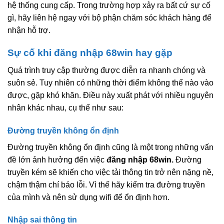
hệ thống cung cấp. Trong trường hợp xảy ra bất cứ sự cố
gì, hãy liên hệ ngay với bộ phận chăm sóc khách hàng để
nhận hỗ trợ.
Sự cố khi đăng nhập 68win hay gặp
Quá trình truy cập thường được diễn ra nhanh chóng và
suôn sẻ. Tuy nhiên có những thời điểm không thể nào vào
được, gặp khó khăn. Điều này xuất phát với nhiều nguyên
nhân khác nhau, cụ thể như sau:
Đường truyền không ổn định
Đường truyền không ổn định cũng là một trong những vấn
đề lớn ảnh hưởng đến việc
đăng nhập 68win.
Đường
truyền kém sẽ khiến cho việc tải thông tin trở nên nặng nề,
chậm thậm chí báo lỗi. Vì thế hãy kiểm tra đường truyền
của mình và nên sử dụng wifi để ổn định hơn.
Nhập sai thông tin