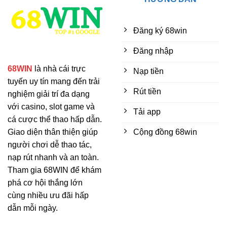
Đăng ký 68win
Đăng nhập
68WIN
là nhà cái trực
Nạp tiền
tuyến uy tín mang đến trải
Rút tiền
nghiệm giải trí đa dạng
với casino, slot game và
Tải app
cá cược thể thao hấp dẫn.
Cộng đồng 68win
Giao diện thân thiện giúp
người chơi dễ thao tác,
nạp rút nhanh và an toàn.
Tham gia 68WIN để khám
phá cơ hội thắng lớn
cùng nhiều ưu đãi hấp
dẫn mỗi ngày.