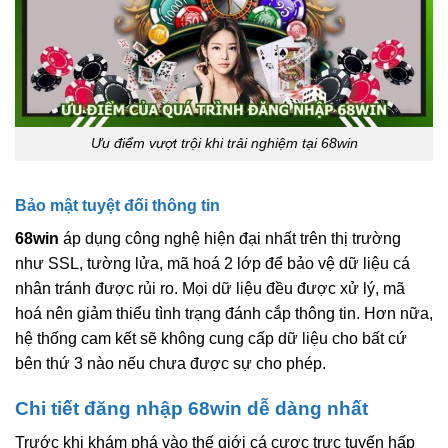
Ưu điểm vượt trội khi trải nghiệm tại 68win
Bảo mật tuyệt đối thông tin
68win
áp dụng công nghệ hiện đại nhất trên thị trường
như SSL, tường lửa, mã hoá 2 lớp để bảo vệ dữ liệu cá
nhân tránh được rủi ro. Mọi dữ liệu đều được xử lý, mã
hoá nên giảm thiểu tình trạng đánh cắp thông tin. Hơn nữa,
hệ thống cam kết sẽ không cung cấp dữ liệu cho bất cứ
bên thứ 3 nào nếu chưa được sự cho phép.
Chi tiết đăng nhập 68win dễ dàng nhất
Trước khi khám phá vào thế giới cá cược trực tuyến hấp