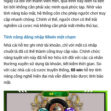
Ngay cả đối với thành viên mới, quá trình này diễn ra tiện
lợi bởi không cần phải xác minh quá phức tạp. Nhờ vào
tính năng bảo mật, hệ thống còn cho phép người chơi truy
cập nhanh chóng. Chính vì thế, người chơi có thể trải
nghiệm cá cược mà không cần phải mất nhiều thủ tục.
Tính năng đăng nhập 68win một chạm
Nhà cái hỗ trợ ghi nhớ tài khoản, chỉ với một cú nhấp
chuột là đã có thể thành công truy cập vào. Chính chức
năng tuyệt vời này đã hỗ trợ hữu ích đối với các cá nhân
thường xuyên sử dụng tài khoản, tiết kiệm thời gian. So
với các nhà cái cá cược truyền thống,
68 win
hỗ trợ tính
năng công nghệ hiện đại mà vẫn đảm bảo được tính bảo
mật.