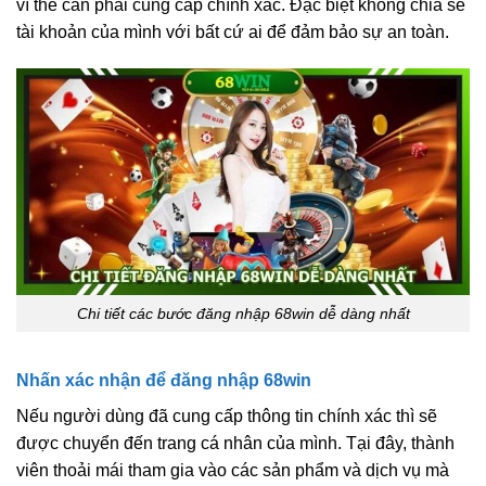
vì thế cần phải cung cấp chính xác. Đặc biệt không chia sẻ
tài khoản của mình với bất cứ ai để đảm bảo sự an toàn.
Chi tiết các bước đăng nhập 68win dễ dàng nhất
Nhấn xác nhận để đăng nhập 68win
Nếu người dùng đã cung cấp thông tin chính xác thì sẽ
được chuyển đến trang cá nhân của mình. Tại đây, thành
viên thoải mái tham gia vào các sản phẩm và dịch vụ mà