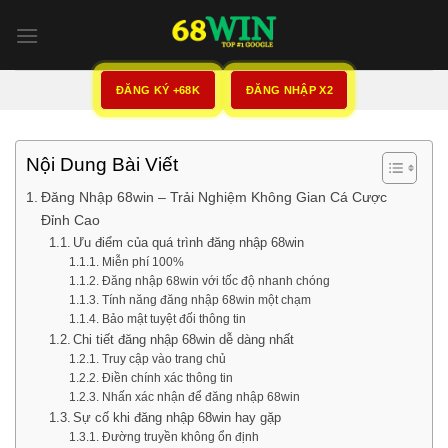
Bỏ
qua
nội
dung
ĐĂNG KÝ +68K
ĐĂNG NHẬP X2
Nội Dung Bài Viết
Đăng Nhập 68win – Trải Nghiệm Không Gian Cá Cược
Đỉnh Cao
Ưu điểm của quá trình đăng nhập 68win
Miễn phí 100%
Đăng nhập 68win với tốc độ nhanh chóng
Tính năng đăng nhập 68win một chạm
Bảo mật tuyệt đối thông tin
Chi tiết đăng nhập 68win dễ dàng nhất
Truy cập vào trang chủ
Điền chính xác thông tin
Nhấn xác nhận để đăng nhập 68win
Sự cố khi đăng nhập 68win hay gặp
Đường truyền không ổn định