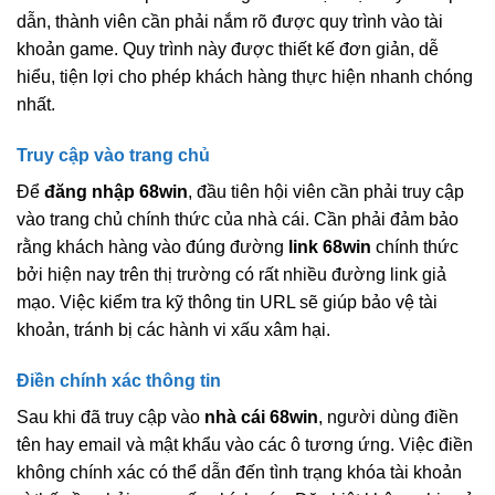
dẫn, thành viên cần phải nắm rõ được quy trình vào tài
khoản game. Quy trình này được thiết kế đơn giản, dễ
hiểu, tiện lợi cho phép khách hàng thực hiện nhanh chóng
nhất.
Truy cập vào trang chủ
Để
đăng nhập 68win
, đầu tiên hội viên cần phải truy cập
vào trang chủ chính thức của nhà cái. Cần phải đảm bảo
rằng khách hàng vào đúng đường
link 68win
chính thức
bởi hiện nay trên thị trường có rất nhiều đường link giả
mạo. Việc kiểm tra kỹ thông tin URL sẽ giúp bảo vệ tài
khoản, tránh bị các hành vi xấu xâm hại.
Điền chính xác thông tin
Sau khi đã truy cập vào
nhà cái 68win
, người dùng điền
tên hay email và mật khẩu vào các ô tương ứng. Việc điền
không chính xác có thể dẫn đến tình trạng khóa tài khoản