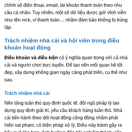
chỉnh số điện thoại, email, tài khoản thanh toán theo nhu
cầu cá nhân. Tuy nhiên, một số dữ liệu được giữ vĩnh viễn
như tên nick, ví thanh toán… nhằm đảm bảo không bị trùng
lặp.
Trách nhiệm nhà cái và hội viên trong điều
khoản hoạt động
Điều khoản và điều kiện
có ý nghĩa quan trọng với cả nhà
cái và người chơi trực tuyến. Để tạo nên mối quan hệ tốt
đẹp, xây dựng không gian ngày càng phát triển, cụ thể như
sau.
Trách nhiệm nhà cái
Nền tảng
tuân thủ quy định quốc tế, đội ngũ pháp lý tạo
dựng quy định giải trí, yêu cầu khách hàng tuân thủ. Nhà
cái tiến hành theo dõi hoạt động cộng đồng nhằm phát
hiện sai phạm, có biện pháp xử lý. Điều này tránh gây ra