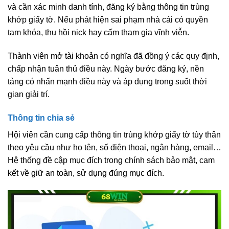
và cần xác minh danh tính, đăng ký bằng thông tin trùng
khớp giấy tờ. Nếu phát hiện sai phạm nhà cái có quyền
tạm khóa, thu hồi nick hay cấm tham gia vĩnh viễn.
Thành viên mở tài khoản có nghĩa đã đồng ý các quy định,
chấp nhận tuân thủ điều này. Ngày bước đăng ký, nền
tảng có nhấn mạnh điều này và áp dụng trong suốt thời
gian giải trí.
Thông tin chia sẻ
Hội viên cần cung cấp thông tin trùng khớp giấy tờ tùy thân
theo yêu cầu như họ tên, số điện thoại, ngân hàng, email…
Hệ thống đề cập mục đích trong chính sách bảo mật, cam
kết về giữ an toàn, sử dụng đúng mục đích.