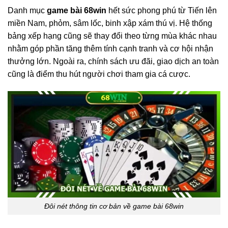
Danh mục
game bài 68win
hết sức phong phú từ Tiến lên
miền Nam, phỏm, sâm lốc, binh xập xám thú vị. Hệ thống
bảng xếp hạng cũng sẽ thay đổi theo từng mùa khác nhau
nhằm góp phần tăng thêm tính cạnh tranh và cơ hội nhận
thưởng lớn. Ngoài ra, chính sách ưu đãi, giao dịch an toàn
cũng là điểm thu hút người chơi tham gia cá cược.
Đôi nét thông tin cơ bản về game bài 68win