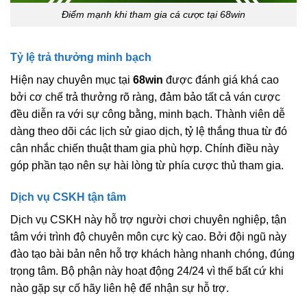
Điểm mạnh khi tham gia cá cược tại 68win
Tỷ lệ trả thưởng minh bạch
Hiện nay chuyên mục tại
68win
được đánh giá khá cao
bởi cơ chế trả thưởng rõ ràng, đảm bảo tất cả ván cược
đều diễn ra với sự công bằng, minh bạch. Thành viên dễ
dàng theo dõi các lịch sử giao dịch, tỷ lệ thắng thua từ đó
cân nhắc chiến thuật tham gia phù hợp. Chính điều này
góp phần tạo nên sự hài lòng từ phía cược thủ tham gia.
Dịch vụ CSKH tận tâm
Dịch vụ CSKH này hỗ trợ người chơi chuyên nghiệp, tận
tâm với trình độ chuyên môn cực kỳ cao. Bởi đội ngũ này
đào tạo bài bản nên hỗ trợ khách hàng nhanh chóng, đúng
trọng tâm. Bộ phận này hoạt động 24/24 vì thế bất cứ khi
nào gặp sự cố hãy liên hệ để nhận sự hỗ trợ.