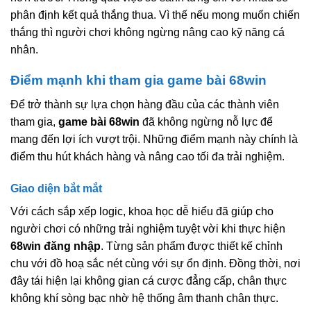
phân định kết quả thắng thua. Vì thế nếu mong muốn chiến
thắng thì người chơi không ngừng nâng cao kỹ năng cá
nhân.
Điểm mạnh khi tham gia game bài 68win
Để trở thành sự lựa chọn hàng đầu của các thành viên
tham gia,
game bài 68win
đã không ngừng nỗ lực để
mang đến lợi ích vượt trội. Những điểm mạnh này chính là
điểm thu hút khách hàng và nâng cao tối đa trải nghiệm.
Giao diện bắt mắt
Với cách sắp xếp logic, khoa học dễ hiểu đã giúp cho
người chơi có những trải nghiệm tuyệt vời khi thực hiện
68win đăng nhập
. Từng sản phẩm được thiết kế chỉnh
chu với đồ hoạ sắc nét cùng với sự ổn định. Đồng thời, nơi
đây tái hiện lại không gian cá cược đẳng cấp, chân thực
không khí sòng bạc nhờ hệ thống âm thanh chân thực.