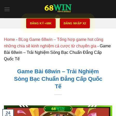
Bỏ
qua
nội
dung
ĐĂNG KÝ +68K
ĐĂNG NHẬP X2
Home
-
BLog Game 68win – Tổng hợp game hot cũng
những chia sẽ kinh nghiệm cá cược từ chuyên gia
-
Game
Bài 68win – Trải Nghiệm Sòng Bạc Chuẩn Đẳng Cấp
Quốc Tế
Game Bài 68win – Trải Nghiệm
Sòng Bạc Chuẩn Đẳng Cấp Quốc
Tế
24