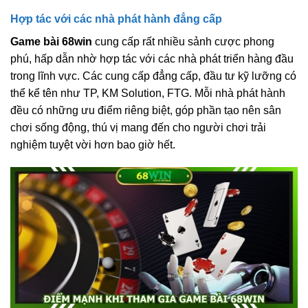
Hợp tác với các nhà phát hành đẳng cấp
Game bài 68win
cung cấp rất nhiều sảnh cược phong
phú, hấp dẫn nhờ hợp tác với các nhà phát triển hàng đầu
trong lĩnh vực. Các cung cấp đẳng cấp, đầu tư kỹ lưỡng có
thể kể tên như TP, KM Solution, FTG. Mỗi nhà phát hành
đều có những ưu điểm riêng biệt, góp phần tạo nên sân
chơi sống động, thú vị mang đến cho người chơi trải
nghiệm tuyệt vời hơn bao giờ hết.