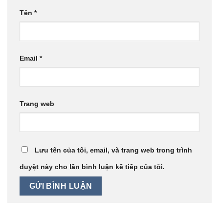
Tên
*
Email
*
Trang web
Lưu tên của tôi, email, và trang web trong trình
duyệt này cho lần bình luận kế tiếp của tôi.