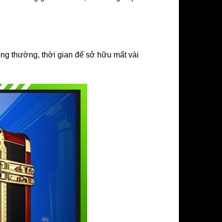
ông thường, thời gian để sở hữu mất vài