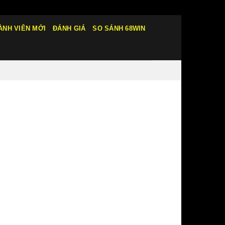
ÀNH VIÊN MỚI
ĐÁNH GIÁ
SO SÁNH 68WIN