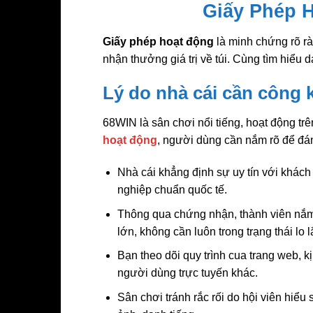
Giấy Phép H
Giấy phép hoạt động
là minh chứng rõ ràn
nhận thưởng giá trị về túi. Cùng tìm hiểu
Lý do nhà cái cần công 
68WIN là sân chơi nổi tiếng, hoạt động tr
hoạt động
, người dùng cần nắm rõ để đán
Nhà cái khẳng định sự uy tín với khách 
nghiệp chuẩn quốc tế.
Thông qua chứng nhận, thành viên nắm rõ
lớn, không cần luôn trong trạng thái lo l
Bạn theo dõi quy trình cua trang web, 
người dùng trực tuyến khác.
Sân chơi tránh rắc rối do hội viên hiểu