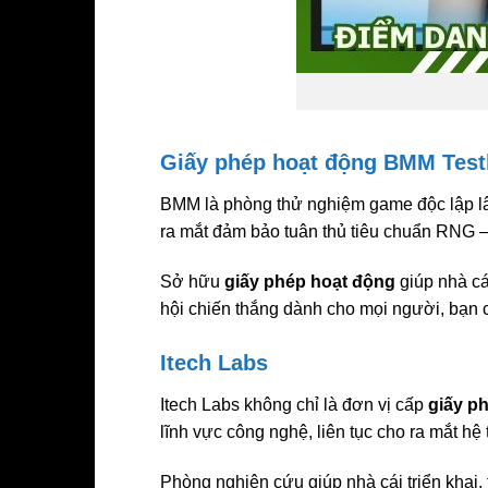
Giấy phép hoạt động BMM Test
BMM là phòng thử nghiệm game độc lập lâu 
ra mắt đảm bảo tuân thủ tiêu chuẩn RNG – 
Sở hữu
giấy phép hoạt động
giúp nhà cá
hội chiến thắng dành cho mọi người, bạn 
Itech Labs
Itech Labs không chỉ là đơn vị cấp
giấy p
lĩnh vực công nghệ, liên tục cho ra mắt hệ
Phòng nghiên cứu giúp nhà cái triển khai,