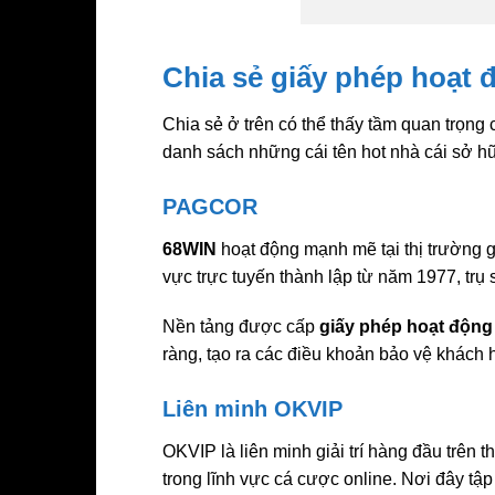
Chia sẻ giấy phép hoạt
Chia sẻ ở trên có thể thấy tầm quan trọng
danh sách những cái tên hot nhà cái sở hữ
PAGCOR
68WIN
hoạt động mạnh mẽ tại thị trường g
vực trực tuyến thành lập từ năm 1977, trụ s
Nền tảng được cấp
giấy phép hoạt động
ràng, tạo ra các điều khoản bảo vệ khách 
Liên minh OKVIP
OKVIP là liên minh giải trí hàng đầu trên t
trong lĩnh vực cá cược online. Nơi đây tập