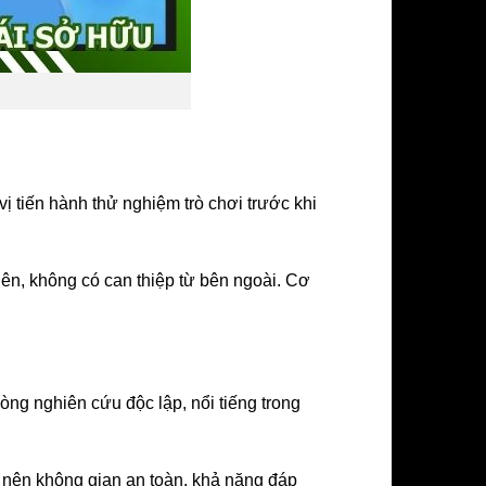
 tiến hành thử nghiệm trò chơi trước khi
ên, không có can thiệp từ bên ngoài. Cơ
hòng nghiên cứu độc lập, nổi tiếng trong
o nên không gian an toàn, khả năng đáp