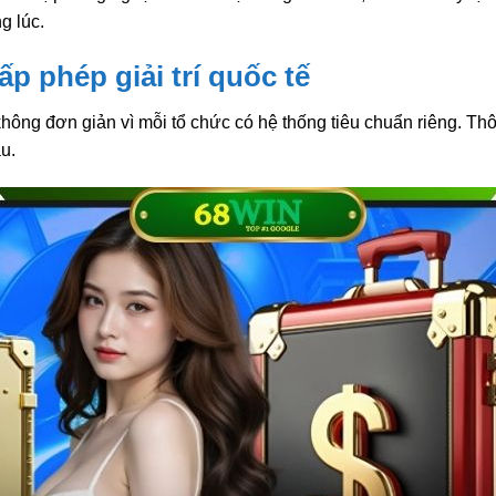
g lúc.
ấp phép giải trí quốc tế
không đơn giản vì mỗi tổ chức có hệ thống tiêu chuẩn riêng. Th
u.