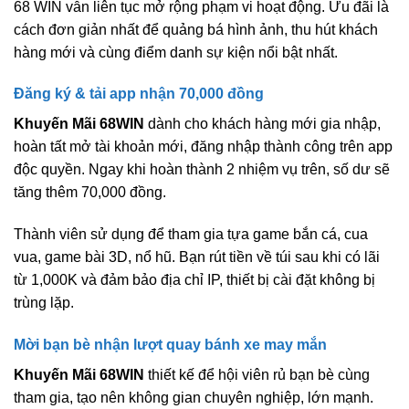
68 WIN vẫn liên tục mở rộng phạm vi hoạt động. Ưu đãi là
cách đơn giản nhất để quảng bá hình ảnh, thu hút khách
hàng mới và cùng điểm danh sự kiện nổi bật nhất.
Đăng ký & tải app nhận 70,000 đồng
Khuyến Mãi 68WIN
dành cho khách hàng mới gia nhập,
hoàn tất mở tài khoản mới, đăng nhập thành công trên app
độc quyền. Ngay khi hoàn thành 2 nhiệm vụ trên, số dư sẽ
tăng thêm 70,000 đồng.
Thành viên sử dụng để tham gia tựa game bắn cá, cua
vua, game bài 3D, nổ hũ. Bạn rút tiền về túi sau khi có lãi
từ 1,000K và đảm bảo địa chỉ IP, thiết bị cài đặt không bị
trùng lặp.
Mời bạn bè nhận lượt quay bánh xe may mắn
Khuyến Mãi 68WIN
thiết kế để hội viên rủ bạn bè cùng
tham gia, tạo nên không gian chuyên nghiệp, lớn mạnh.