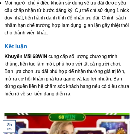
Mọi người chú ý điều khoản sử dụng về ưu đãi được yêu
cầu chấp nhận từ bước đăng ký. Cụ thể chỉ sử dụng 1 nick
duy nhất, tiến hành danh tính để nhận ưu đãi. Chính sách
nhằm hạn chế trường hợp lạm dụng, gian lận gây thiệt thòi
cho thành viên khác.
Kết luận
Khuyến Mãi 68WIN
cung cấp số lượng chương trình
khủng, liên tục làm mới, phù hợp với tất cả người chơi.
Bạn lựa chọn ưu đãi phù hợp để nhận thưởng giá trị lớn,
mở ra cơ hội khám phá tựa game và tạo lợi nhuận. Bạn
đừng quên liên hệ chăm sóc khách hàng nếu có điều chưa
hiểu rõ về sự kiện đang diễn ra.
25
Th9