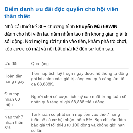
Điểm danh ưu đãi độc quyền cho hội viên
thân thiết
Nhà cái thiết kế 30+ chương trình
khuyến Mãi 68WIN
dành cho hội viên lâu năm nhằm tạo nên không gian giải trí
sôi động. Nơi mọi người tự tin vào tiền, khám phá trò chơi,
kèo cược có mặt và nổi bật phải kể đến sự kiện sau.
Ưu đãi
Quà tặng
Tiền nạp tích luỹ trogn ngày được hệ thống tự động
Hoàn tiền
ghi lại chính xác, giá trị càng cao quà càng lớn, tối
hàng ngày
đa 88,888K.
Đua top
Người chơi có cược tích luỹ cao nhất trong tuần sẽ
nhận 68
nhận quà tặng trị giá 68,888 triệu đồng.
triệu
Tài khoản có phát sinh nạp tiền vào thứ 7 hàng
Nạp thứ 7
tuần sẽ có cơ hội nhận thêm 5%. Bạn chỉ cần đảm
nhận thêm
bảo giá trị tối thiểu từ 100 đồng và không giới hạn
5%
số lần.