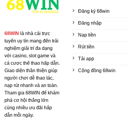
Đăng ký 68win
Đăng nhập
68WIN
là nhà cái trực
Nạp tiền
tuyến uy tín mang đến trải
Rút tiền
nghiệm giải trí đa dạng
với casino, slot game và
Tải app
cá cược thể thao hấp dẫn.
Cộng đồng 68win
Giao diện thân thiện giúp
người chơi dễ thao tác,
nạp rút nhanh và an toàn.
Tham gia 68WIN để khám
phá cơ hội thắng lớn
cùng nhiều ưu đãi hấp
dẫn mỗi ngày.