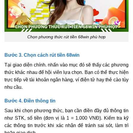
Chọn phương thức rút tiền 68win phù hợp
Bước 3. Chọn cách rút tiền 68win
Tại giao diện chính. nhấn vào mục đó sẽ thấy các phương
thức khác nhau để hội viên lựa chọn. Bạn có thể thực hiện
trực tiếp về tài khoản ngân hàng, ví điện tử hay thẻ cào tùy
nhu cầu.
Bước 4. Điền thông tin
Sau khi chọn phương thức, bạn cần điền đầy đủ thông tin
như STK, số tiền (đơn vị là 1 = 1.000 VNĐ). Kiểm tra kỹ
các thông tin trước khi xác nhận để tránh sai sót, làm trì
hoãn giao dịch.