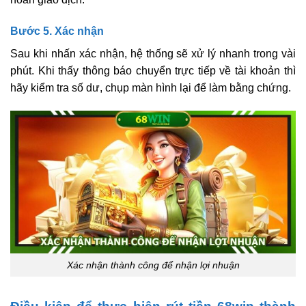
Bước 5. Xác nhận
Sau khi nhấn xác nhận, hệ thống sẽ xử lý nhanh trong vài
phút. Khi thấy thông báo chuyển trực tiếp về tài khoản thì
hãy kiểm tra số dư, chụp màn hình lại để làm bằng chứng.
Xác nhận thành công để nhận lợi nhuận