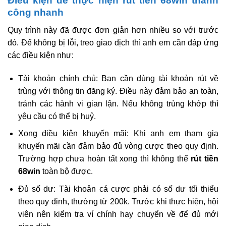
Điều kiện để thực hiện rút tiền 68win thành
công nhanh
Quy trình này đã được đơn giản hơn nhiều so với trước
đó. Để không bị lỗi, treo giao dịch thì anh em cần đáp ứng
các điều kiện như:
Tài khoản chính chủ: Bạn cần dùng tài khoản rút về
trùng với thông tin đăng ký. Điều này đảm bảo an toàn,
tránh các hành vi gian lận. Nếu không trùng khớp thì
yêu cầu có thể bị huỷ.
Xong điều kiện khuyến mãi: Khi anh em tham gia
khuyến mãi cần đảm bảo đủ vòng cược theo quy định.
Trường hợp chưa hoàn tất xong thì không thể
rút tiền
68win
toàn bộ được.
Đủ số dư: Tài khoản cá cược phải có số dư tối thiểu
theo quy định, thường từ 200k. Trước khi thực hiện, hội
viên nên kiểm tra ví chính hay chuyển về để đủ mới