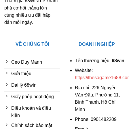
Tham gia 68WIN để khám
phá cơ hội thắng lớn
cùng nhiều ưu đãi hấp
dẫn mỗi ngày.
VỀ CHÚNG TÔI
DOANH NGHIỆP
Tên thương hiệu:
68win
Ceo Duy Mạnh
Website:
Giới thiệu
https://thesagame1688.co
Đại lý 68win
Địa chỉ: 226 Nguyễn
Văn Đậu, Phường 11,
Giấy phép hoạt động
Bình Thạnh, Hồ Chí
Điều khoản và điều
Minh
kiện
Phone: 0901482209
Chính sách bảo mật