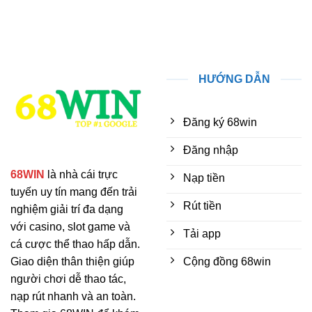
HƯỚNG DẪN
Đăng ký 68win
Đăng nhập
68WIN
là nhà cái trực
Nạp tiền
tuyến uy tín mang đến trải
Rút tiền
nghiệm giải trí đa dạng
với casino, slot game và
Tải app
cá cược thể thao hấp dẫn.
Cộng đồng 68win
Giao diện thân thiện giúp
người chơi dễ thao tác,
nạp rút nhanh và an toàn.