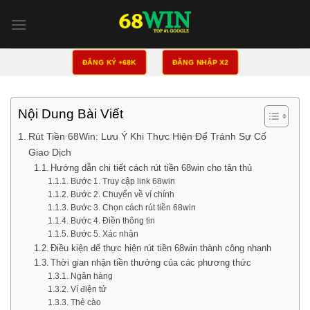
Bỏ
qua
nội
dung
ĐĂNG KÝ +68K
ĐĂNG NHẬP X2
Nội Dung Bài Viết
Rút Tiền 68Win: Lưu Ý Khi Thực Hiện Để Tránh Sự Cố
Giao Dịch
Hướng dẫn chi tiết cách rút tiền 68win cho tân thủ
Bước 1. Truy cập link 68win
Bước 2. Chuyển về ví chính
Bước 3. Chọn cách rút tiền 68win
Bước 4. Điền thông tin
Bước 5. Xác nhận
Điều kiện để thực hiện rút tiền 68win thành công nhanh
Thời gian nhận tiền thưởng của các phương thức
Ngân hàng
Ví điện tử
Thẻ cào