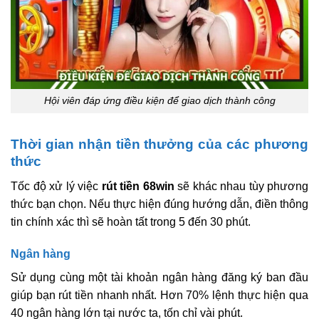
Hội viên đáp ứng điều kiện để giao dịch thành công
Thời gian nhận tiền thưởng của các phương
thức
Tốc độ xử lý việc
rút tiền 68win
sẽ khác nhau tùy phương
thức bạn chọn. Nếu thực hiện đúng hướng dẫn, điền thông
tin chính xác thì sẽ hoàn tất trong 5 đến 30 phút.
Ngân hàng
Sử dụng cùng một tài khoản ngân hàng đăng ký ban đầu
giúp bạn rút tiền nhanh nhất. Hơn 70% lệnh thực hiện qua
40 ngân hàng lớn tại nước ta, tốn chỉ vài phút.