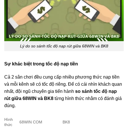
Lý do so sánh tốc độ nạp rút giữa 68WIN và BK8
Sự khác biệt trong tốc độ nạp tiền
Cả 2 sân chơi đều cung cấp nhiều phương thức nạp tiền
và mỗi kênh sẽ có tốc độ riêng. Để có cái nhìn khách quan
nhất, đội ngũ chuyên gia tiến hành
so sánh tốc độ nạp
rút giữa 68WIN và BK8
từng hình thức nhằm có đánh giá
đúng.
Hình
68WIN COM
BK8
thức