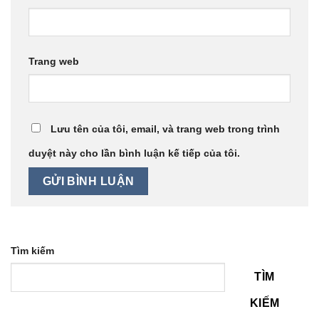
Trang web
Lưu tên của tôi, email, và trang web trong trình
duyệt này cho lần bình luận kế tiếp của tôi.
Tìm kiếm
TÌM
KIẾM