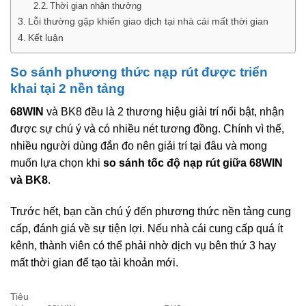
Thời gian nhận thưởng
Lỗi thường gặp khiến giao dịch tại nhà cái mất thời gian
Kết luận
So sánh phương thức nạp rút được triển
khai tại 2 nền tảng
68WIN
và BK8 đều là 2 thương hiệu giải trí nổi bật, nhận
được sự chú ý và có nhiều nét tương đồng. Chính vì thế,
nhiều người dùng đắn đo nên giải trí tại đâu và mong
muốn lựa chọn khi
so sánh tốc độ nạp rút giữa 68WIN
và BK8
.
Trước hết, bạn cần chú ý đến phương thức nền tảng cung
cấp, đánh giá về sự tiện lợi. Nếu nhà cái cung cấp quá ít
kênh, thành viên có thể phải nhờ dịch vụ bên thứ 3 hay
mất thời gian để tạo tài khoản mới.
Tiêu