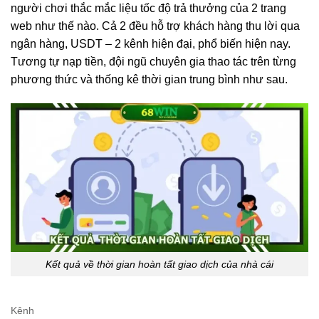
người chơi thắc mắc liệu tốc độ trả thưởng của 2 trang
web như thế nào. Cả 2 đều hỗ trợ khách hàng thu lời qua
ngân hàng, USDT – 2 kênh hiện đại, phổ biến hiện nay.
Tương tự nạp tiền, đội ngũ chuyên gia thao tác trên từng
phương thức và thống kê thời gian trung bình như sau.
Kết quả về thời gian hoàn tất giao dịch của nhà cái
Kênh