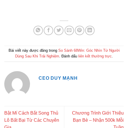
Bài viết này được đăng trong
So Sánh 68Win: Góc Nhìn Từ Người
Dùng Sau Khi Trải Nghiệm
. Đánh dấu
liên kết thường trực
.
CEO DUY MẠNH
Bật Mí Cách Bắt Song Thủ
Chương Trình Giới Thiệu
Lô Bất Bại Từ Các Chuyên
Bạn Bè – Nhận 500k Mỗi
Gia
Tuần